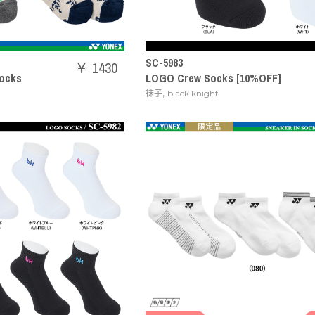
SC-5983
￥ 1430
ocks
LOGO Crew Socks [10%OFF]
,
袜子
black knight