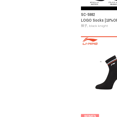
SC-5982
LOGO Socks [10%O
,
袜子
black knight