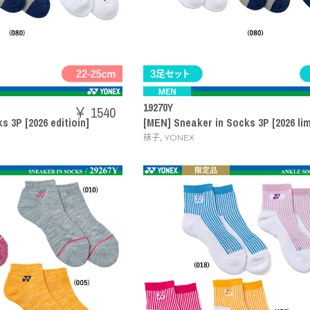
19270Y
￥ 1540
 3P [2026 editioin]
[MEN] Sneaker in Socks 3P [2026 lim
,
袜子
YONEX