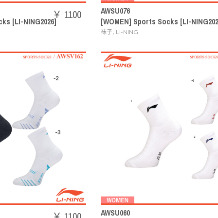
AWSU076
￥ 1100
ks [LI-NING2026]
[WOMEN] Sports Socks [LI-NING202
,
袜子
LI-NING
AWSU060
￥ 1100