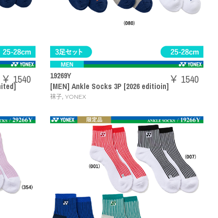
19269Y
￥ 1540
￥ 1540
ited]
[MEN] Ankle Socks 3P [2026 editioin]
,
袜子
YONEX