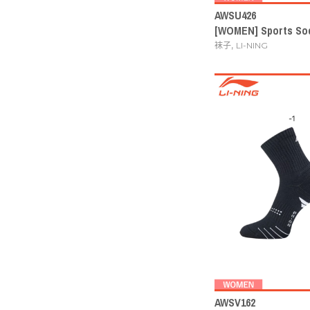
AWSU426
[WOMEN] Sports Soc
,
袜子
LI-NING
AWSV162