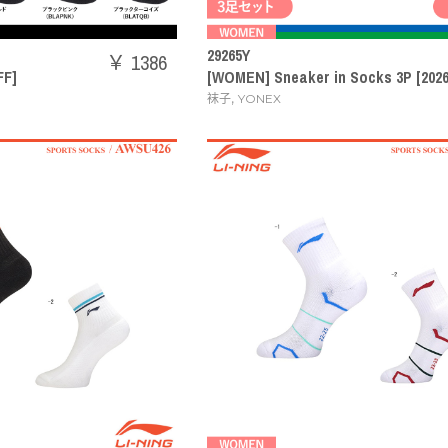
29265Y
￥ 1386
FF]
[WOMEN] Sneaker in Socks 3P [2026 
,
袜子
YONEX