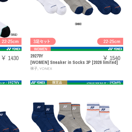
29270Y
￥ 1430
￥ 1540
[WOMEN] Sneaker in Socks 3P [2026 limited]
,
袜子
YONEX