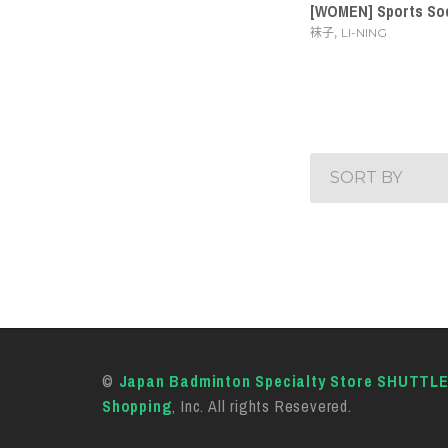
[WOMEN] Sports Soc
,
袜子
LI-NING
SORT BY
©
Japan Badminton Specialty Store SHUTTL
Shopping
, Inc. All rights Resevered.