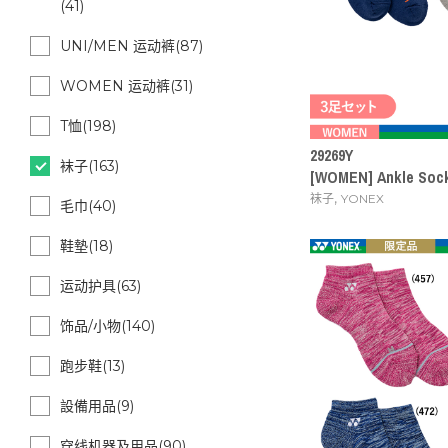
(41)
UNI/MEN 运动裤(87)
WOMEN 运动裤(31)
T恤(198)
29269Y
袜子(163)
[WOMEN] Ankle Socks
,
袜子
YONEX
毛巾(40)
鞋墊(18)
运动护具(63)
饰品/小物(140)
跑步鞋(13)
設備用品(9)
穿线机器及用品(90)