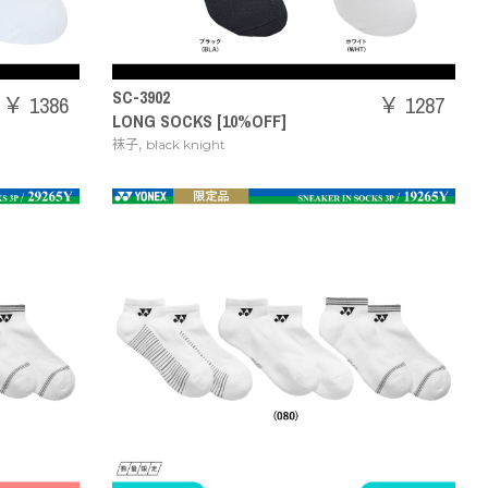
SC-3902
￥ 1386
￥ 1287
LONG SOCKS [10%OFF]
,
袜子
black knight