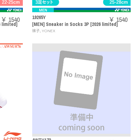
19265Y
￥ 1540
￥ 1540
limited]
[MEN] Sneaker in Socks 3P [2026 limited]
,
袜子
YONEX
AWTV172