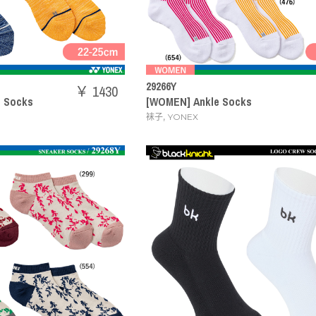
29266Y
￥ 1430
n Socks
[WOMEN] Ankle Socks
,
袜子
YONEX