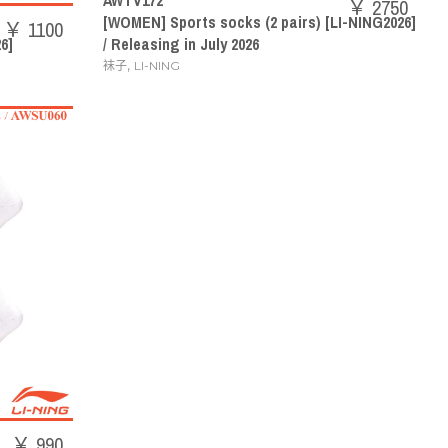
￥ 2750
[WOMEN] Sports socks (2 pairs) [LI-NING2026]
￥ 1100
6]
/ Releasing in July 2026
,
袜子
LI-NING
￥ 990