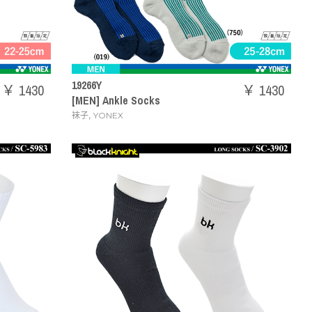
19266Y
￥ 1430
￥ 1430
[MEN] Ankle Socks
,
袜子
YONEX