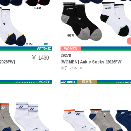
29278
￥ 1430
[2026FW]
[WOMEN] Ankle Socks [2026FW]
,
袜子
YONEX