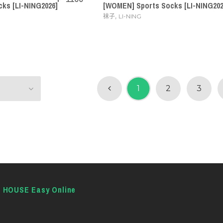
ks [LI-NING2026]
[WOMEN] Sports Socks [LI-NING202
,
袜子
LI-NING
1
2
3
E HOUSE Easy Online