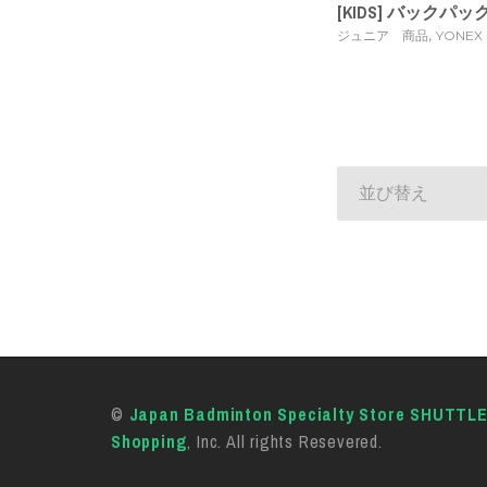
[KIDS] バックパック [
,
ジュニア 商品
YONEX
並び替え
©
Japan Badminton Specialty Store SHUTTL
Shopping
, Inc. All rights Resevered.