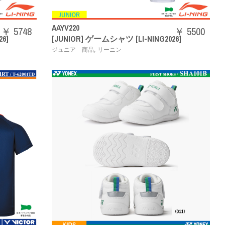
AAYV220
￥ 5748
￥ 5500
6]
[JUNIOR] ゲームシャツ [LI-NING2026]
,
ジュニア 商品
リーニン