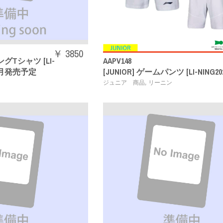
￥ 3850
ングTシャツ [LI-
AAPV148
6年7月発売予定
[JUNIOR] ゲームパンツ [LI-NING202
,
ン
ジュニア 商品
リーニン