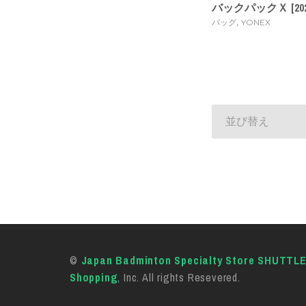
バックパックＸ [202
,
バッグ
YONEX
並び替え
©
Japan Badminton Specialty Store SHUTTL
Shopping
, Inc. All rights Resevered.