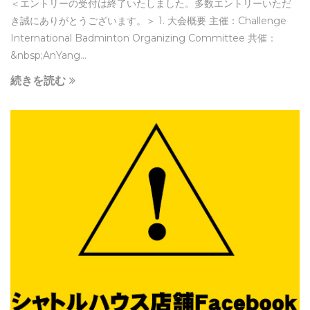
＜エントリーの受付は終了いたしました。多数エントリーいただ
き誠にありがとうございます。＞ 1. 大会概要 主催：Challenge
International Badminton Organizing Committee 共催：
&nbsp;AnYang...
続きを読む