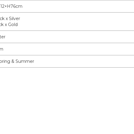
12×H76cm
ck x Silver
ck x Gold
ter
am
pring & Summer