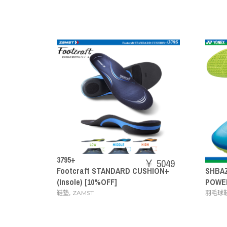
3795+
￥ 5049
Footcraft STANDARD CUSHION+
SHBAZ2M
(Insole) [10%OFF]
POWER CUSHION
,
,
鞋墊
ZAMST
羽毛球鞋
YONEX