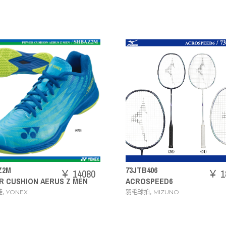
73JTB406
￥ 14080
￥ 18480
 AERUS Z MEN
ACROSPEED6
,
羽毛球拍
MIZUNO