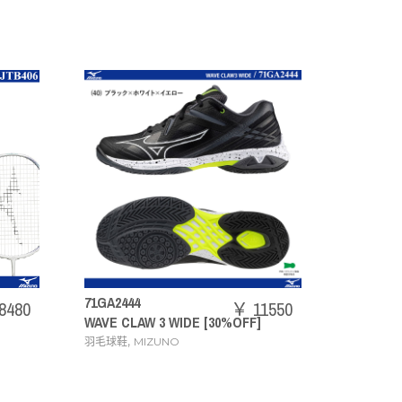
71GA2444
73JTB403
￥ 11550
WAVE CLAW 3 WIDE [30%OFF]
ACROSPEED3
,
,
羽毛球鞋
MIZUNO
羽毛球拍
MIZUNO