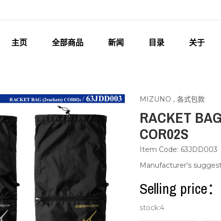
主页
全部商品
新闻
目录
关于
MIZUNO
,
各式包款
RACKET BAG
COR02S
Item Code: 63JDD003
Manufacturer's sugges
Selling pric
stock:
4