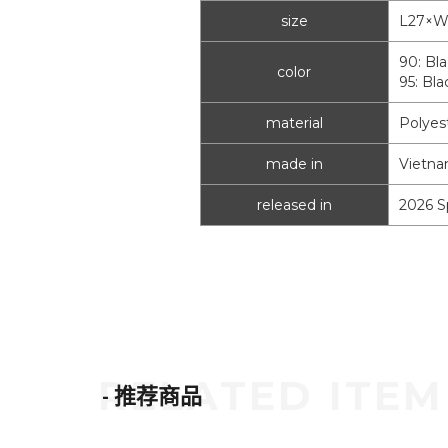
size
L27×W
90: Bla
color
95: Bla
material
Polyes
made in
Vietn
released in
2026 S
- 推荐商品