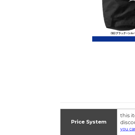
this 
Price System
disco
you can