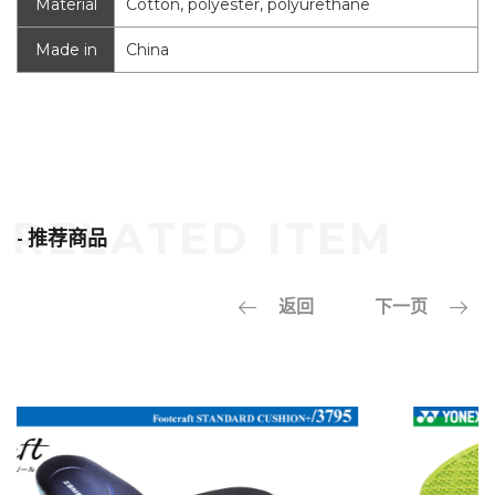
Material
Cotton, polyester, polyurethane
Made in
China
- 推荐商品
返回
下一页