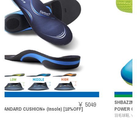
SHBAZ2M
￥ 5049
0%OFF]
POWER CUSHION AERUS Z MEN
,
羽毛球鞋
YONEX