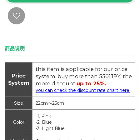
商品说明
this item is applicable for our price
Price
system. buy more than 5501JPY, the
System
more discount
up to 25%.
you can check the discount rate chart here.
Size
22cm～25cm
-1. Pink
Color
-2. Blue
-3. Light Blue