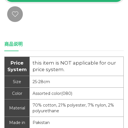
商品说明
Price
this item is NOT applicable for our
System
price system.
Size
25-28cm
Color
Assorted color(080)
70% cotton, 21% polyester, 7% nylon, 2%
Material
polyurethane
Made in
Pakistan