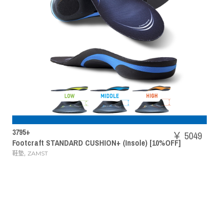
SHBAZ2
￥ 5049
ft STANDARD CUSHION+ (Insole) [10%OFF]
POWER 
,
ST
羽毛球鞋