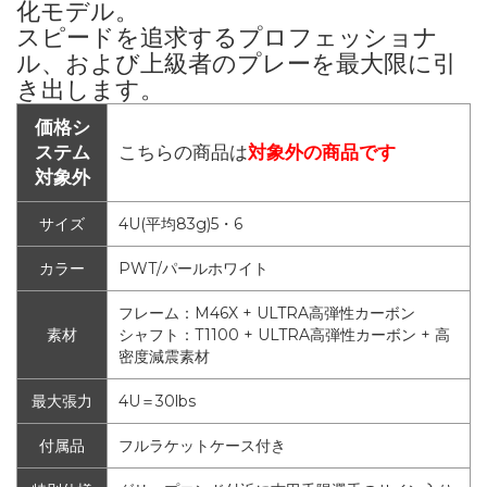
化モデル。
スピードを追求するプロフェッショナ
ル、および上級者のプレーを最大限に引
き出します。
価格シ
ステム
こちらの商品は
対象外の商品です
対象外
サイズ
4U(平均83g)5・6
カラー
PWT/パールホワイト
フレーム：M46X + ULTRA高弾性カーボン
素材
シャフト：T1100 + ULTRA高弾性カーボン + 高
密度減震素材
最大張力
4U＝30lbs
付属品
フルラケットケース付き