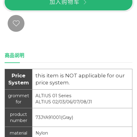
加入购物车
商品说明
Price
this item is NOT applicable for our
System
price system.
grommet
ALTIUS 01 Series
for
ALTIUS 02/03/06/07/08/J1
product
73JYA91001(Gray)
number
material
Nylon