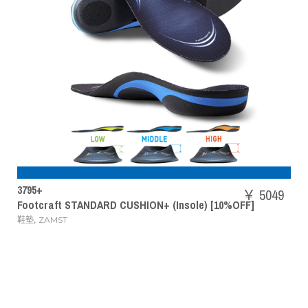
SHBAZ2M
￥ 5049
 CUSHION+ (Insole) [10%OFF]
POWER CUSHION AE
,
羽毛球鞋
YONEX