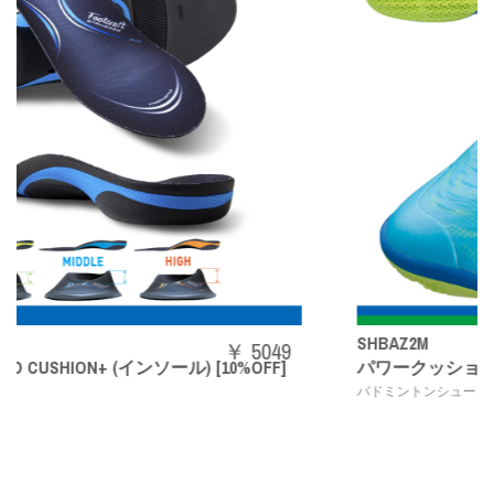
SHBAZ2M
 5049
￥ 
%OFF]
パワークッションエアラスZメン
,
バドミントンシューズ
YONEX