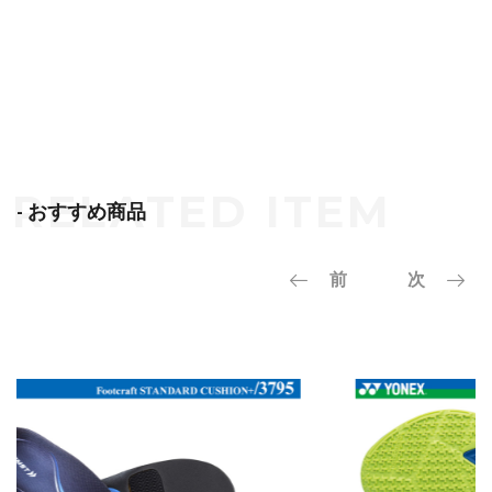
- おすすめ商品
前
次