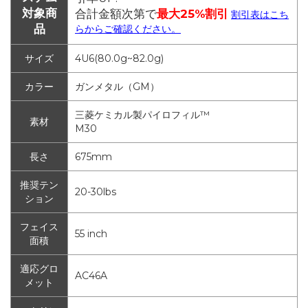
対象商
合計金額次第で
最大25%割引
割引表はこち
品
らからご確認ください。
サイズ
4U6(80.0g~82.0g)
カラー
ガンメタル（GM）
三菱ケミカル製パイロフィル™
素材
M30
長さ
675mm
推奨テン
20-30lbs
ション
フェイス
55 inch
面積
適応グロ
AC46A
メット