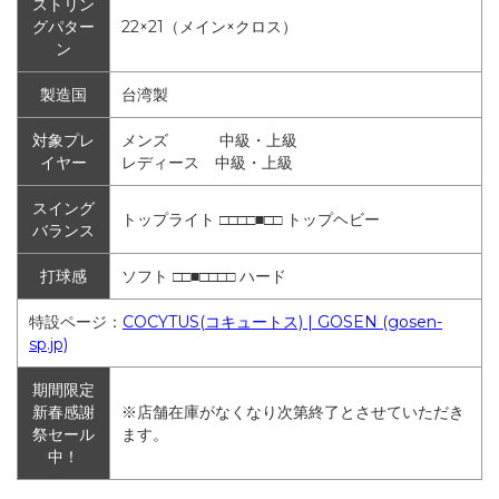
ストリン
グパター
22×21（メイン×クロス）
ン
製造国
台湾製
対象プレ
メンズ 中級・上級
イヤー
レディース 中級・上級
スイング
トップライト □□□□■□□ トップヘビー
バランス
打球感
ソフト □□■□□□□ ハード
特設ページ：
COCYTUS(コキュートス) | GOSEN (gosen-
sp.jp)
期間限定
新春感謝
※店舗在庫がなくなり次第終了とさせていただき
祭セール
ます。
中！