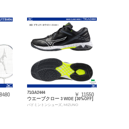
73JTB403
￥ 11550
￥ 202
ー 3 WIDE [30%OFF]
ACROSPEED3
,
,
ンシューズ
MIZUNO
バドミントンラケット
MIZUNO