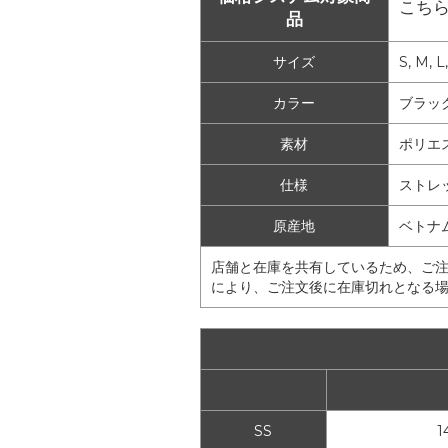
こち
品
サイズ
S, M, L
カラー
ブラック
素材
ポリエ
仕様
ストレ
原産地
ベトナ
店舗と在庫を共有しているため、ご
により、ご注文後に在庫切れとなる
SS
1