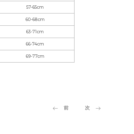
57-65cm
60-68cm
63-71cm
66-74cm
69-77cm
前
次