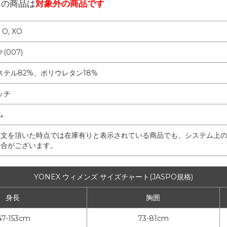
らの商品は
対象外の商品です
, O, XO
(007)
ステル82%、ポリウレタン18%
ッチ
ム
注文を頂いた時点では在庫有りと表示されている商品でも、システム上
場合がございます。
YONEX ウィメンズ サイズチャート(JASPO規格)
身長
胸囲
47-153cm
73-81cm