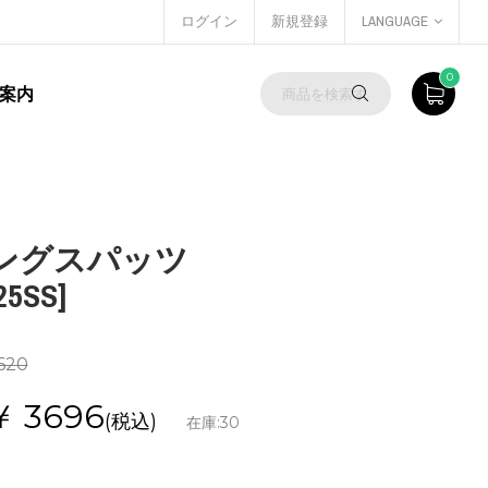
ログイン
新規登録
LANGUAGE
0
案内
 ロングスパッツ
25SS]
620
￥
3696
(税込)
在庫:
30