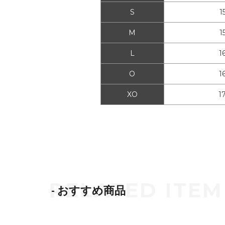
S
1
M
1
L
1
O
1
XO
1
- おすすめ商品