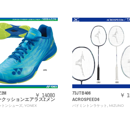
73JTB406
71GA2444
080
￥ 18480
メン
ACROSPEED6
ウエーブクロ
,
バドミントンラケット
MIZUNO
バドミント