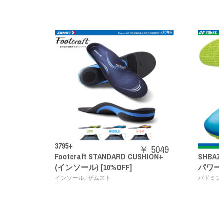
￥ 5049
raft STANDARD CUSHION+
SHBAZ2M
￥ 14
ール) [10%OFF]
パワークッションエアラスZ
,
,
ール
ザムスト
バドミントンシューズ
YONEX