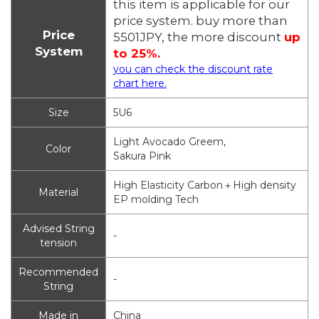
this item is applicable for our
price system. buy more than
Price
5501JPY, the more discount
up
System
to 25%.
you can check the discount rate
chart here.
Size
5U6
Light Avocado Greem,
Color
Sakura Pink
High Elasticity Carbon＋High density
Material
EP molding Tech
Advised String
-
tension
Recommended
-
String
Made in
China