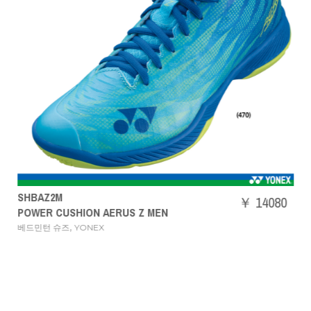
SHBAZ2M
￥ 14080
POWER CUSHION AERUS Z MEN
,
베드민턴 슈즈
YONEX