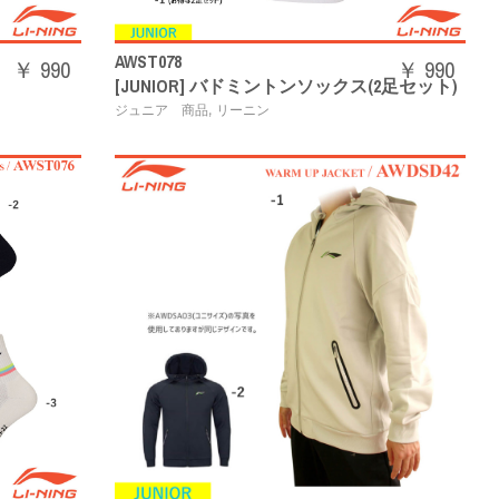
AWST078
￥ 990
￥ 990
[JUNIOR] バドミントンソックス(2足セット)
,
ジュニア 商品
リーニン