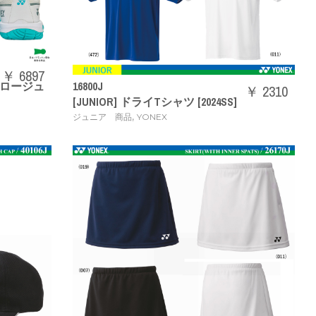
￥ 6897
ロージュ
16800J
￥ 2310
[JUNIOR] ドライTシャツ [2024SS]
,
ジュニア 商品
YONEX