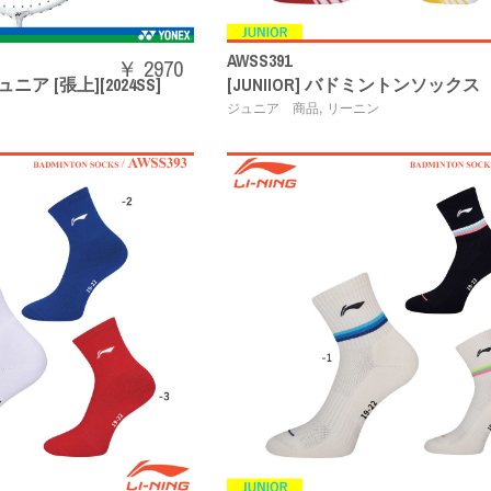
AWSS391
￥ 2970
 [張上][2024SS]
[JUNIIOR] バドミントンソックス
,
ジュニア 商品
リーニン