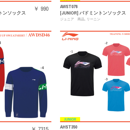
AWST076
￥ 990
ミントンソックス
[JUNIOR] バドミントンソックス
,
ン
ジュニア 商品
リーニン
AHST350
￥ 7315