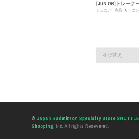
[JUNIOR]トレーナ
,
ジュニア 商品
リーニ
並び替え
©
Japan Badminton Specialty Store SHUTTL
Shopping
, Inc. All rights Resevered.