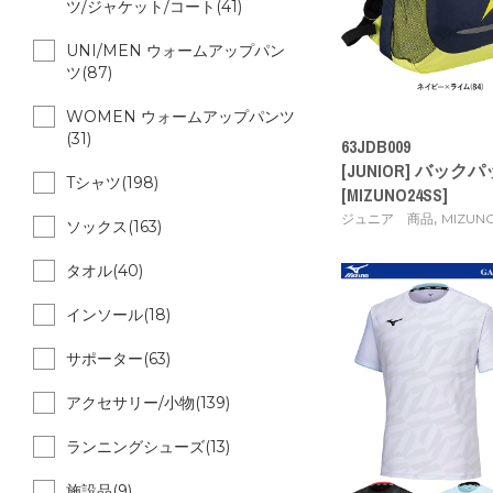
ツ/ジャケット/コート(41)
UNI/MEN ウォームアップパン
ツ(87)
WOMEN ウォームアップパンツ
(31)
63JDB009
[JUNIOR] バッ
Tシャツ(198)
[MIZUNO24SS]
,
ジュニア 商品
MIZUN
ソックス(163)
タオル(40)
インソール(18)
サポーター(63)
アクセサリー/小物(139)
ランニングシューズ(13)
施設品(9)