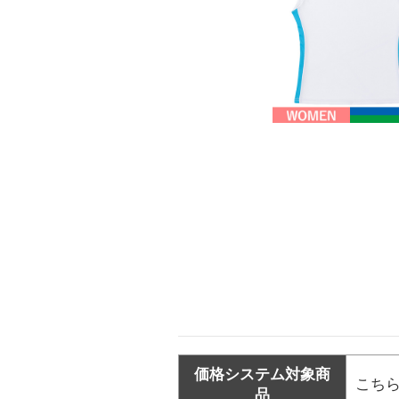
価格システム対象商
こち
品