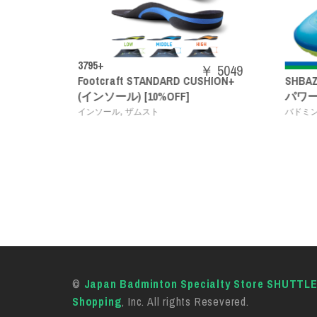
￥ 5049
ARD CUSHION+
SHBAZ2M
￥ 14080
OFF]
パワークッションエアラスZメン
,
バドミントンシューズ
YONEX
©
Japan Badminton Specialty Store SHUTTL
Shopping
, Inc. All rights Resevered.