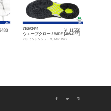
N
73JTB403
￥ 11550
￥ 20240
 [30%OFF]
ACROSPEED3
,
ZUNO
バドミントンラケット
MIZUNO