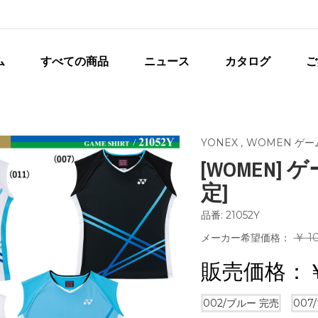
ム
すべての商品
ニュース
カタログ
ご
YONEX
,
WOMEN ゲー
[WOMEN] 
定]
品番: 21052Y
￥ 1
メーカー希望価格：
販売価格：
002/ブルー
完売
007