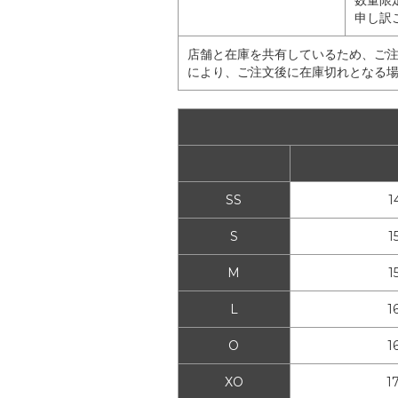
数量限
申し訳
店舗と在庫を共有しているため、ご
により、ご注文後に在庫切れとなる
SS
1
S
1
M
1
L
1
O
1
XO
1