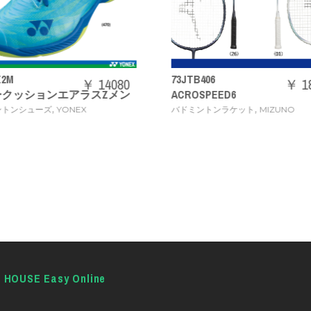
73JTB406
71GA2444
￥ 18480
ACROSPEED6
ウエーブクロー 3 WIDE
,
,
バドミントンラケット
MIZUNO
バドミントンシューズ
MI
E HOUSE Easy Online