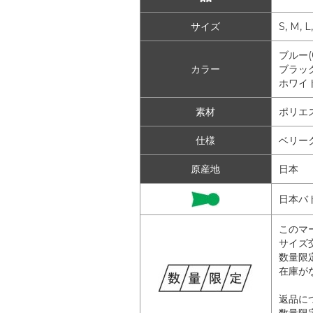
サイズ
S, M, L
ブルー(0
カラー
ブラック
ホワイト(
素材
ポリエス
仕様
ベリー
原産地
日本
日本バ
このマ
サイズ
数量限
在庫が
返品に