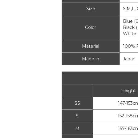
Size
S,M,L,
Blue (
Color
Black 
White 
Material
100% P
Made in
Japan
height
SS
147-153c
S
152-158c
M
157-163c