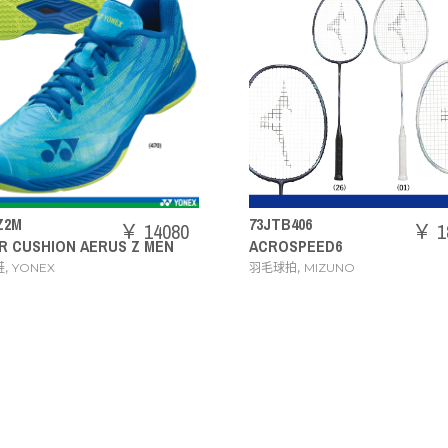
73JTB406
71GA2444
￥ 18480
ACROSPEED6
WAVE CLAW 3 WIDE [
,
,
羽毛球拍
MIZUNO
羽毛球鞋
MIZUNO