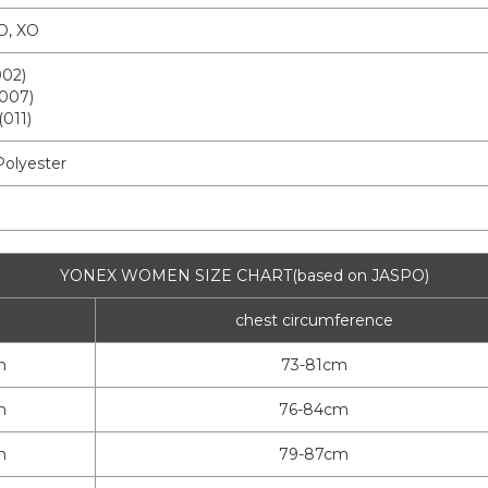
 O, XO
002)
(007)
(011)
olyester
YONEX WOMEN SIZE CHART(based on JASPO)
chest circumference
m
73-81cm
m
76-84cm
m
79-87cm