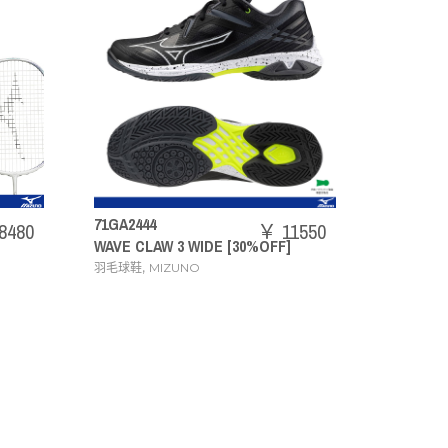
N
73JTB403
[
￥ 11550
￥ 20240
30%OFF]
ACROSPEED3
e
,
羽毛球拍
MIZUNO