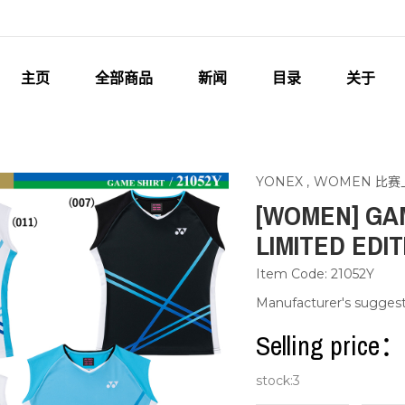
主页
全部商品
新闻
目录
关于
YONEX
,
WOMEN 比赛
[WOMEN] GAM
LIMITED EDIT
Item Code: 21052Y
Manufacturer's sugges
Selling pric
stock:
3