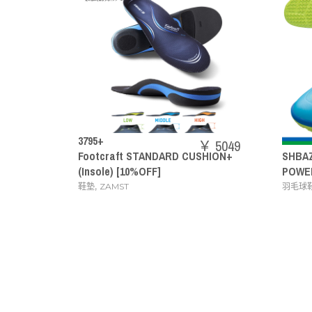
￥ 5049
ARD CUSHION+
SHBAZ2M
￥ 14080
POWER CUSHION AERUS Z MEN
,
羽毛球鞋
YONEX