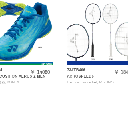
3JTB406
71GA2444
￥ 18480
CROSPEED6
WAVE CLAW 3 WIDE [30%
,
,
adminton racket
MIZUNO
베드민턴 슈즈
MIZUNO