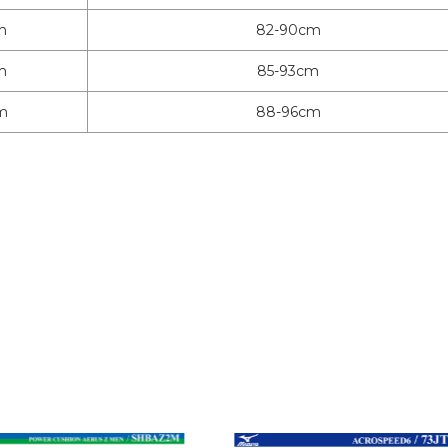
m
82-90cm
m
85-93cm
m
88-96cm