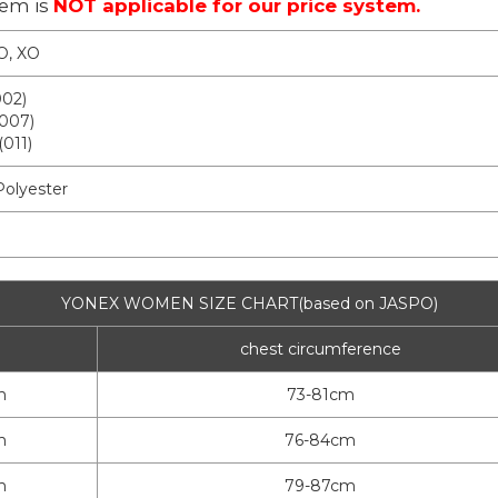
tem is
NOT applicable for our price system.
 O, XO
002)
(007)
(011)
olyester
YONEX WOMEN SIZE CHART(based on JASPO)
chest circumference
m
73-81cm
m
76-84cm
m
79-87cm