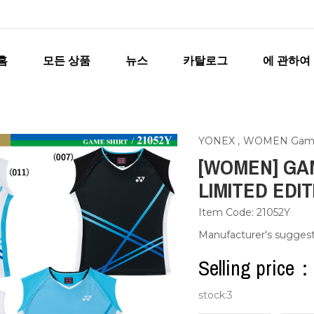
홈
모든 상품
뉴스
카탈로그
에 관하여
YONEX
,
WOMEN Game 
[WOMEN] GAM
LIMITED EDIT
Item Code: 21052Y
Manufacturer's sugges
Selling pric
stock:
3