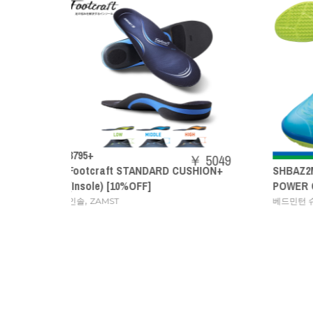
￥ 5049
 CUSHION+
SHBAZ2M
7
￥ 14080
POWER CUSHION AERUS Z MEN
A
,
베드민턴 슈즈
YONEX
B