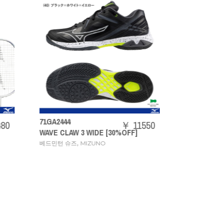
N2J
73JTB403
[ONE
￥ 11550
￥ 20240
OFF]
ACROSPEED3
edit
,
,
Badminton racket
MIZUNO
타올