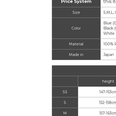
Price System
this i
Size
S,M,L,
Blue (
Color
Black 
White 
Material
100% P
Made in
Japan
height
SS
147-153c
S
152-158c
M
157-163c