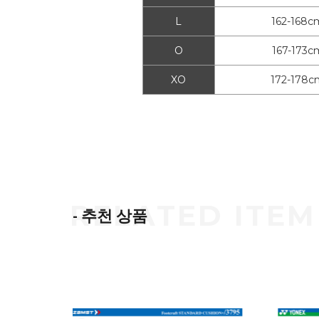
L
162-168c
O
167-173c
XO
172-178c
- 추천 상품