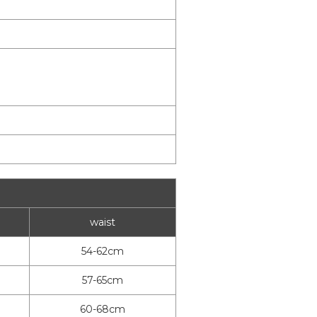
waist
54-62cm
57-65cm
60-68cm