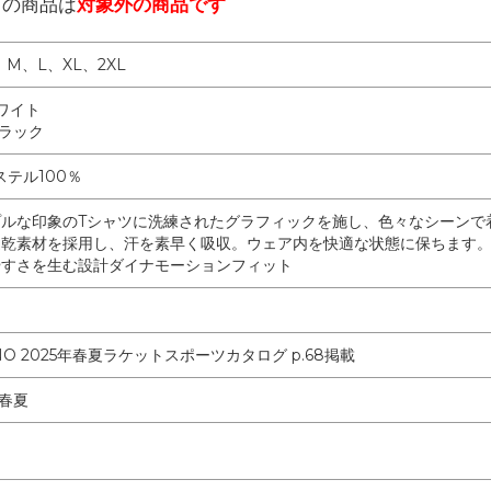
らの商品は
対象外の商品です
、M、L、XL、2XL
ワイト
ブラック
ステル100％
プルな印象のTシャツに洗練されたグラフィックを施し、色々なシーンで
速乾素材を採用し、汗を素早く吸収。ウェア内を快適な状態に保ちます
やすさを生む設計ダイナモーションフィット
NO 2025年春夏ラケットスポーツカタログ p.68掲載
年春夏