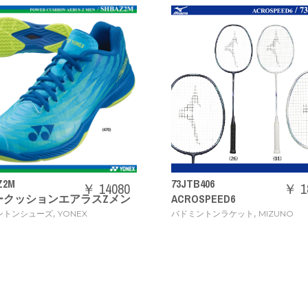
73JTB406
71GA2444
￥ 18480
ACROSPEED6
ウエーブクロー 3 WIDE
,
,
バドミントンラケット
MIZUNO
バドミントンシューズ
M