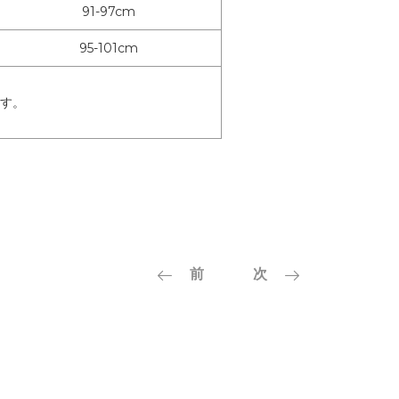
91-97cm
95-101cm
す。
前
次