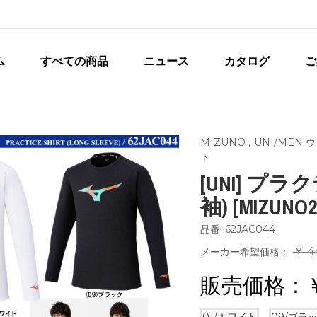
ム
すべての商品
ニュース
カタログ
ご
MIZUNO
,
UNI/MEN
ト
[UNI] プ
袖) [MIZUNO2
品番: 62JAC044
￥ 4
メーカー希望価格：
販売価格：