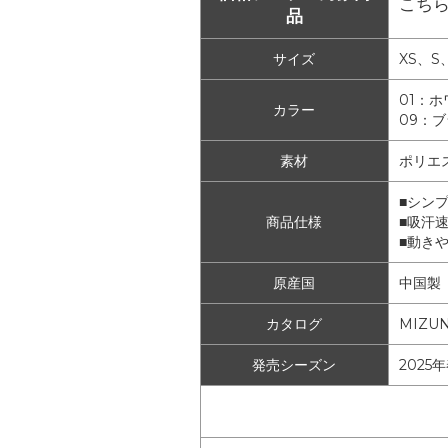
こち
品
サイズ
XS、S
01：ホ
カラー
09：
素材
ポリエ
■シン
商品仕様
■吸汗
■動き
原産国
中国製
カタログ
MIZU
発売シーズン
2025