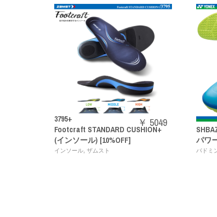
￥ 5049
DARD CUSHION+
SHBAZ2M
￥ 14080
OFF]
パワークッションエアラスZメン
,
バドミントンシューズ
YONEX