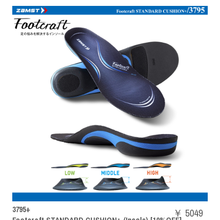
SHBAZ2M
￥ 5049
ON+ (Insole) [10%OFF]
POWER CUSHION AERUS Z