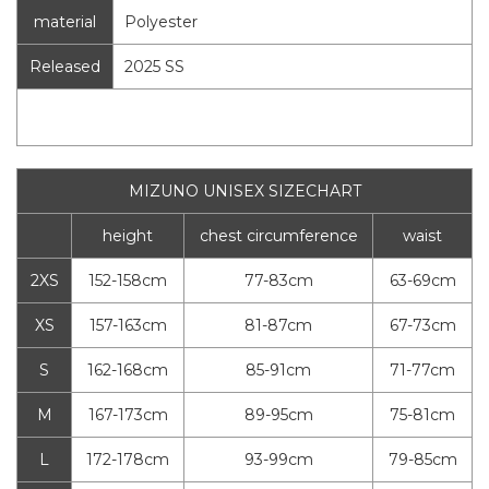
material
Polyester
Released
2025 SS
MIZUNO UNISEX SIZECHART
height
chest circumference
waist
2XS
152-158cm
77-83cm
63-69cm
XS
157-163cm
81-87cm
67-73cm
S
162-168cm
85-91cm
71-77cm
M
167-173cm
89-95cm
75-81cm
L
172-178cm
93-99cm
79-85cm