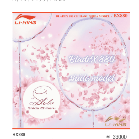
BX880
￥ 33000