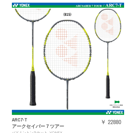
ARC7-T
￥ 22880
アークセイバー７ツアー
,
バドミントンラケット
YONEX