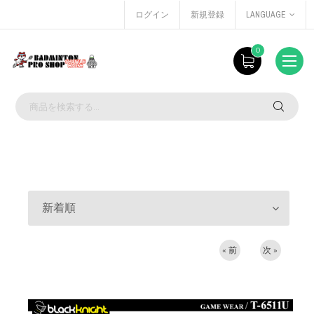
ログイン
新規登録
LANGUAGE
0
新着順
« 前
次 »