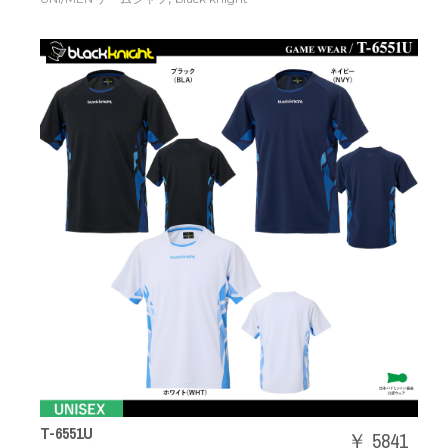
T-6551U
￥ 5841